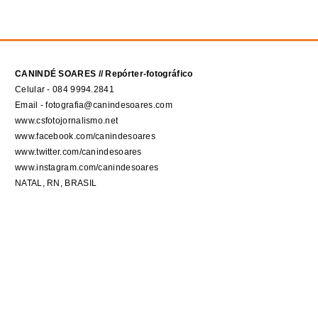
CANINDÉ SOARES // Repórter-fotográfico
Celular - 084 9994.2841
Email - fotografia@canindesoares.com
www.csfotojornalismo.net
www.facebook.com/canindesoares
www.twitter.com/canindesoares
www.instagram.com/canindesoares
NATAL, RN, BRASIL