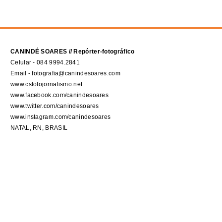
CANINDÉ SOARES // Repórter-fotográfico
Celular - 084 9994.2841
Email - fotografia@canindesoares.com
www.csfotojornalismo.net
www.facebook.com/canindesoares
www.twitter.com/canindesoares
www.instagram.com/canindesoares
NATAL, RN, BRASIL