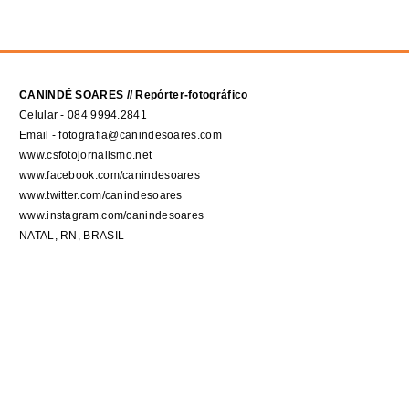
CANINDÉ SOARES // Repórter-fotográfico
Celular - 084 9994.2841
Email - fotografia@canindesoares.com
www.csfotojornalismo.net
www.facebook.com/canindesoares
www.twitter.com/canindesoares
www.instagram.com/canindesoares
NATAL, RN, BRASIL