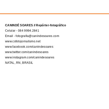
CANINDÉ SOARES // Repórter-fotográfico
Celular - 084 9994.2841
Email - fotografia@canindesoares.com
www.csfotojornalismo.net
www.facebook.com/canindesoares
www.twitter.com/canindesoares
www.instagram.com/canindesoares
NATAL, RN, BRASIL