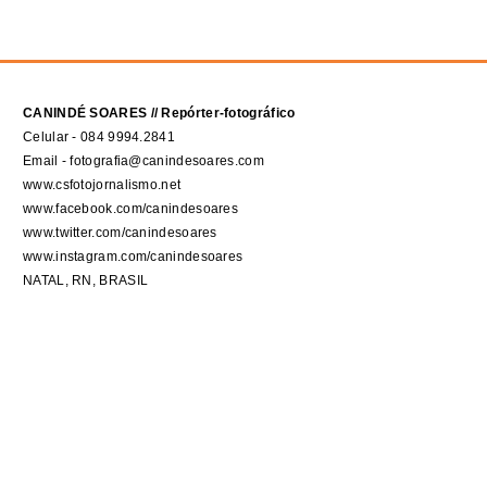
CANINDÉ SOARES // Repórter-fotográfico
Celular - 084 9994.2841
Email - fotografia@canindesoares.com
www.csfotojornalismo.net
www.facebook.com/canindesoares
www.twitter.com/canindesoares
www.instagram.com/canindesoares
NATAL, RN, BRASIL