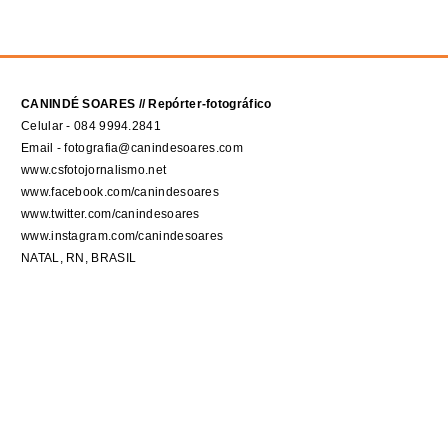
CANINDÉ SOARES // Repórter-fotográfico
Celular - 084 9994.2841
Email - fotografia@canindesoares.com
www.csfotojornalismo.net
www.facebook.com/canindesoares
www.twitter.com/canindesoares
www.instagram.com/canindesoares
NATAL, RN, BRASIL