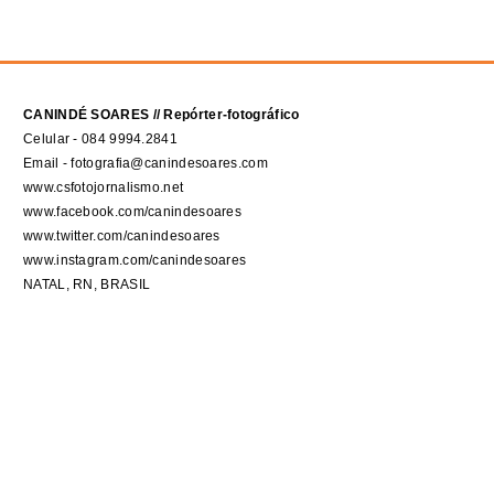
CANINDÉ SOARES // Repórter-fotográfico
Celular - 084 9994.2841
Email - fotografia@canindesoares.com
www.csfotojornalismo.net
www.facebook.com/canindesoares
www.twitter.com/canindesoares
www.instagram.com/canindesoares
NATAL, RN, BRASIL