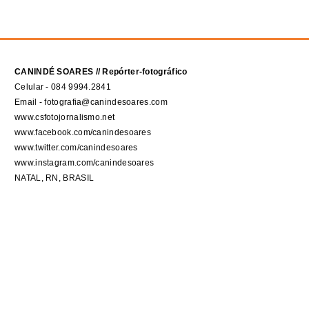
CANINDÉ SOARES // Repórter-fotográfico
Celular - 084 9994.2841
Email - fotografia@canindesoares.com
www.csfotojornalismo.net
www.facebook.com/canindesoares
www.twitter.com/canindesoares
www.instagram.com/canindesoares
NATAL, RN, BRASIL