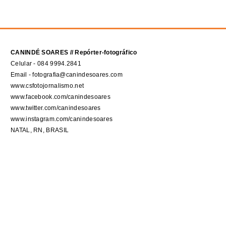
CANINDÉ SOARES // Repórter-fotográfico
Celular - 084 9994.2841
Email - fotografia@canindesoares.com
www.csfotojornalismo.net
www.facebook.com/canindesoares
www.twitter.com/canindesoares
www.instagram.com/canindesoares
NATAL, RN, BRASIL