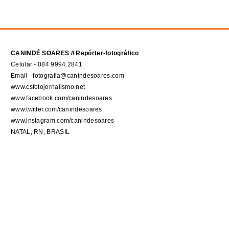
CANINDÉ SOARES // Repórter-fotográfico
Celular - 084 9994.2841
Email - fotografia@canindesoares.com
www.csfotojornalismo.net
www.facebook.com/canindesoares
www.twitter.com/canindesoares
www.instagram.com/canindesoares
NATAL, RN, BRASIL