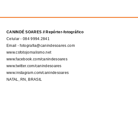
CANINDÉ SOARES // Repórter-fotográfico
Celular - 084 9994.2841
Email - fotografia@canindesoares.com
www.csfotojornalismo.net
www.facebook.com/canindesoares
www.twitter.com/canindesoares
www.instagram.com/canindesoares
NATAL, RN, BRASIL