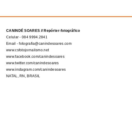
CANINDÉ SOARES // Repórter-fotográfico
Celular - 084 9994.2841
Email - fotografia@canindesoares.com
www.csfotojornalismo.net
www.facebook.com/canindesoares
www.twitter.com/canindesoares
www.instagram.com/canindesoares
NATAL, RN, BRASIL