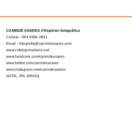
CANINDÉ SOARES // Repórter-fotográfico
Celular - 084 9994.2841
Email - fotografia@canindesoares.com
www.csfotojornalismo.net
www.facebook.com/canindesoares
www.twitter.com/canindesoares
www.instagram.com/canindesoares
NATAL, RN, BRASIL