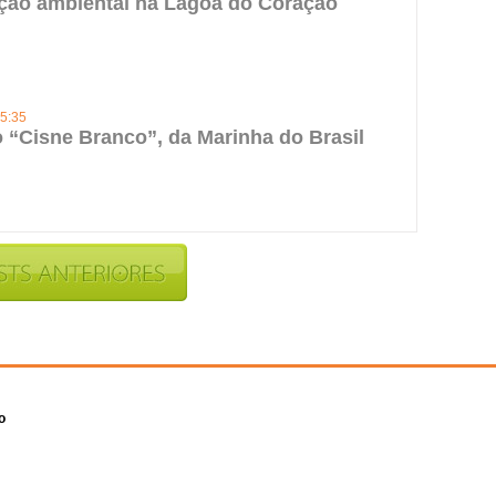
ção ambiental na Lagoa do Coração
15:35
o “Cisne Branco”, da Marinha do Brasil
o