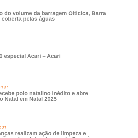
 do volume da barragem Oiticica, Barra
 coberta pelas águas
0 especial Acari – Acari
17:52
ecebe polo natalino inédito e abre
 o Natal em Natal 2025
0:37
anças realizam ação de limpeza e