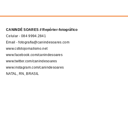
CANINDÉ SOARES // Repórter-fotográfico
Celular - 084 9994.2841
Email - fotografia@canindesoares.com
www.csfotojornalismo.net
www.facebook.com/canindesoares
www.twitter.com/canindesoares
www.instagram.com/canindesoares
NATAL, RN, BRASIL