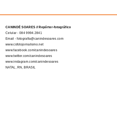
CANINDÉ SOARES // Repórter-fotográfico
Celular - 084 9994.2841
Email - fotografia@canindesoares.com
www.csfotojornalismo.net
www.facebook.com/canindesoares
www.twitter.com/canindesoares
www.instagram.com/canindesoares
NATAL, RN, BRASIL