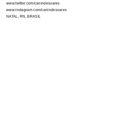
www.twitter.com/canindesoares
www.instagram.com/canindesoares
NATAL, RN, BRASIL