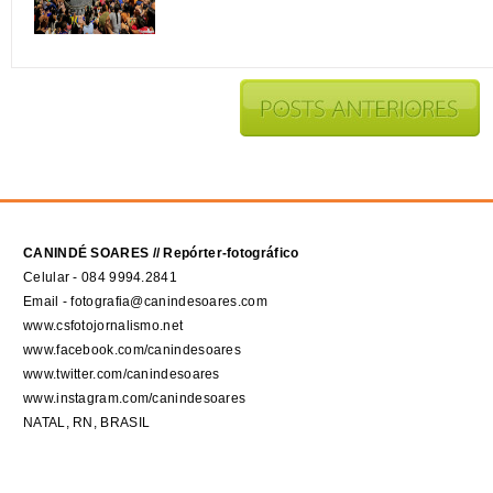
CANINDÉ SOARES // Repórter-fotográfico
Celular - 084 9994.2841
Email - fotografia@canindesoares.com
www.csfotojornalismo.net
www.facebook.com/canindesoares
www.twitter.com/canindesoares
www.instagram.com/canindesoares
NATAL, RN, BRASIL