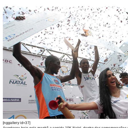
[nggallery id=37]