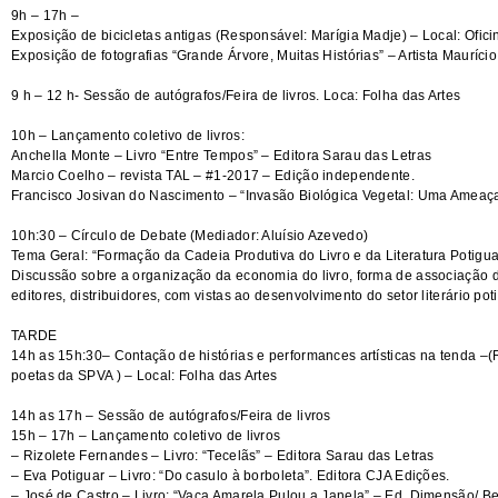
9h – 17h –
Exposição de bicicletas antigas (Responsável: Marígia Madje) – Local: Ofici
Exposição de fotografias “Grande Árvore, Muitas Histórias” – Artista Mauríci
9 h – 12 h- Sessão de autógrafos/Feira de livros. Loca: Folha das Artes
10h – Lançamento coletivo de livros:
Anchella Monte – Livro “Entre Tempos” – Editora Sarau das Letras
Marcio Coelho – revista TAL – #1-2017 – Edição independente.
Francisco Josivan do Nascimento – “Invasão Biológica Vegetal: Uma Ameaça
10h:30 – Círculo de Debate (Mediador: Aluísio Azevedo)
Tema Geral: “Formação da Cadeia Produtiva do Livro e da Literatura Potigua
Discussão sobre a organização da economia do livro, forma de associação do
editores, distribuidores, com vistas ao desenvolvimento do setor literário pot
TARDE
14h as 15h:30– Contação de histórias e performances artísticas na tenda –
poetas da SPVA ) – Local: Folha das Artes
14h as 17h – Sessão de autógrafos/Feira de livros
15h – 17h – Lançamento coletivo de livros
– Rizolete Fernandes – Livro: “Tecelãs” – Editora Sarau das Letras
– Eva Potiguar – Livro: “Do casulo à borboleta”. Editora CJA Edições.
– José de Castro – Livro: “Vaca Amarela Pulou a Janela” – Ed. Dimensão/ Be