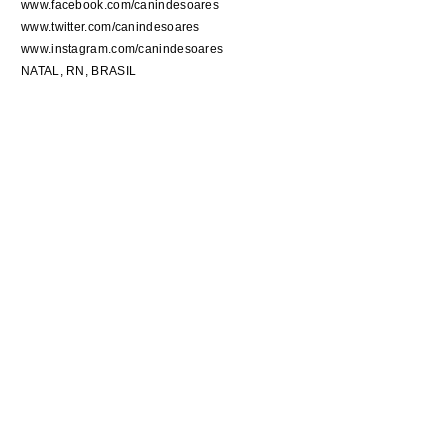
www.facebook.com/canindesoares
www.twitter.com/canindesoares
www.instagram.com/canindesoares
NATAL, RN, BRASIL