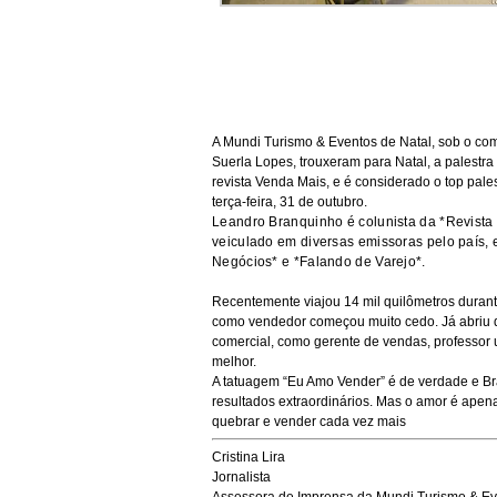
A Mundi Turismo & Eventos de Natal, sob o co
Suerla Lopes, trouxeram para Natal, a palestra
revista Venda Mais, e é considerado o top pale
terça-feira, 31 de outubro.
Leandro Branquinho é colunista da *Revista
veiculado em diversas emissoras pelo país,
Negócios* e *Falando de Varejo*.
Recentemente viajou 14 mil quilômetros duran
como vendedor começou muito cedo. Já abriu di
comercial, como gerente de vendas, professor u
melhor.
A tatuagem “Eu Amo Vender” é de verdade e Br
resultados extraordinários. Mas o amor é apen
quebrar e vender cada vez mais
Cristina Lira
Jornalista