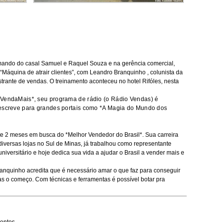
mando do casal Samuel e Raquel Souza e na gerência comercial,
 “Máquina de atrair clientes”, com Leandro Branquinho , colunista da
strante de vendas. O treinamento aconteceu no hotel Rifóles, nesta
 VendaMais*, seu programa de rádio (o Rádio Vendas) é
 escreve para grandes portais como *A Magia do Mundo dos
te 2 meses em busca do *Melhor Vendedor do Brasil*. Sua carreira
versas lojas no Sul de Minas, já trabalhou como representante
niversitário e hoje dedica sua vida a ajudar o Brasil a vender mais e
anquinho acredita que é necessário amar o que faz para conseguir
as o começo. Com técnicas e ferramentas é possível botar pra