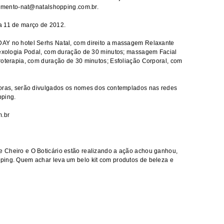
ndimento-nat@natalshopping.com.br.
a 11 de março de 2012.
AY no hotel Serhs Natal, com direito a massagem Relaxante
flexologia Podal, com duração de 30 minutos; massagem Facial
roterapia, com duração de 30 minutos; Esfoliação Corporal, com
horas, serão divulgados os nomes dos contemplados nas redes
pping.
m.br
 Cheiro e O Boticário estão realizando a ação achou ganhou,
ping. Quem achar leva um belo kit com produtos de beleza e