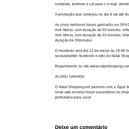
completo, telefone e cpf para o e-mail: ate
A promoção que começou no dia 8 vai até di
As cinco melhores frases ganharão um SPA D
Anti-Stress, com duração de 50 minutos; re
Anti-Stress, com duração de 30 minutos; Hid
duração de 30minutos.
O resultado será dia 12 de março às 18:00 
sociais(twitter, facebook e site) do Natal Sho
Regulamento no site www.natalshopping.co
ACHOU GANHOU
O Natal Shopping em parceria com a Água de
onde vale brindes foram escondidos no shop
perfumaria para casa!
Deixe um comentário