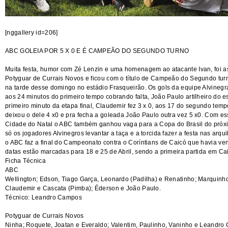
[nggallery id=206]
ABC GOLEIA POR 5 X 0 E É CAMPEÃO DO SEGUNDO TURNO
Muita festa, humor com Zé Lenzin e uma homenagem ao atacante Ivan, foi a
Potyguar de Currais Novos e ficou com o título de Campeão do Segundo tu
na tarde desse domingo no estádio Frasqueirão. Os gols da equipe Alvineg
aos 24 minutos do primeiro tempo cobrando falta, João Paulo artilheiro do
primeiro minuto da etapa final, Claudemir fez 3 x 0, aos 17 do segundo temp
deixou o dele 4 x0 e pra fecha a goleada João Paulo outra vez 5 x0. Com es
Cidade do Natal o ABC também ganhou vaga para a Copa do Brasil do próximo
só os jogadores Alvinegros levantar a taça e a torcida fazer a festa nas ar
o ABC faz a final do Campeonato contra o Coríntians de Caicó que havia venc
datas estão marcadas para 18 e 25 de Abril, sendo a primeira partida em C
Ficha Técnica
ABC
Wellington; Edson, Tiago Garça, Leonardo (Padilha) e Renatinho; Marquinho
Claudemir e Cascata (Pimba); Éderson e João Paulo.
Técnico: Leandro Campos
Potyguar de Currais Novos
Ninha; Roquete, Joatan e Everaldo; Valentim, Paulinho, Vaninho e Leandro C