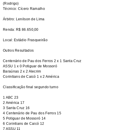
(Rodrigo)
Técnico: Cícero Ramalho
Árbitro: Lenilson de Lima
Renda: R$ 86.650,00
Local: Estádio Frasqueirão
Outros Resultados
Centenário de Pau dos Ferros 2 x 1 Santa Cruz
ASSU 1 x 0 Potiguar de Mossoró
Baraúnas 2 x 2 Alecrim
Corintians de Caicó 1 x 2 América
Classificação final segundo turno
1 ABC 23
2 América 17
3 Santa Cruz 16
4 Centenário de Pau dos Ferros 15
5 Potiguar de Mossoró 14
6 Corintians de Caicó 12
7 ASSU 11