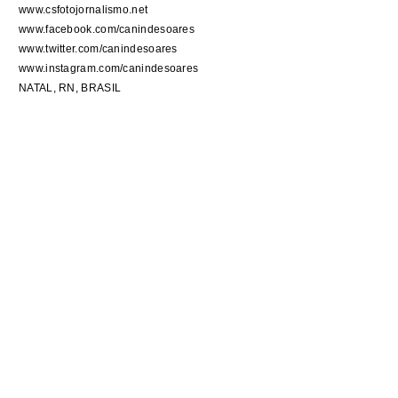
www.csfotojornalismo.net
www.facebook.com/canindesoares
www.twitter.com/canindesoares
www.instagram.com/canindesoares
NATAL, RN, BRASIL