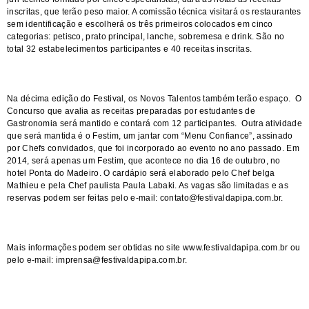
inscritas, que terão peso maior. A comissão técnica visitará os restaurantes
sem identificação e escolherá os três primeiros colocados em cinco
categorias: petisco, prato principal, lanche, sobremesa e drink. São no
total 32 estabelecimentos participantes e 40 receitas inscritas.
Na décima edição do Festival, os Novos Talentos também terão espaço. O
Concurso que avalia as receitas preparadas por estudantes de
Gastronomia será mantido e contará com 12 participantes. Outra atividade
que será mantida é o Festim, um jantar com “Menu Confiance”, assinado
por Chefs convidados, que foi incorporado ao evento no ano passado. Em
2014, será apenas um Festim, que acontece no dia 16 de outubro, no
hotel Ponta do Madeiro. O cardápio será elaborado pelo Chef belga
Mathieu e pela Chef paulista Paula Labaki. As vagas são limitadas e as
reservas podem ser feitas pelo e-mail:
contato@festivaldapipa.com.br
.
Mais informações podem ser obtidas no site
www.festivaldapipa.com.br
ou
pelo e-mail:
imprensa@festivaldapipa.com.br
.