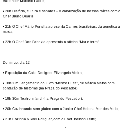
Bartender Marcelo Labre;
• 20h História, cultura e sabores – A Valorização de nossas raízes com o
Chef Bruno Duarte;
• 21h O Chef Mário Portella apresenta Carnes brasileiras, da genética à
mesa;
• 22h O Chef Don Fabrizio apresenta a oficina “Mar e terra”.
Domingo, dia 12
• Exposição da Cake Designer Elizangela Vieira;
• 18h30m Lançamento do Livro “Mestre Cuca”, de Márcia Matos com
contação de historias (na Praça do Pescador);
• 19h 30m Teatro Infantil (na Praça do Pescador);
• 20h Cozinhando sem glúten com a Junior Chef Helena Mendes Melo;
• 21h Cozinha Nikkei Potiguar, com o Chef Joelson Leite;