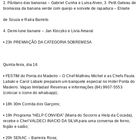
2. Pântano das bananas – Gabriel Cunha e Luisa Alves; 3. Petit Gateau de
biomassa da banana verde com queijo e sorvete de rapadura – Elisete
de Souza e Raíra Barreto
4. Demi-lune banane – Jan Kloczko e Livia Amaral
• 23h PREMIAÇÃO DA CATEGORIA SOBREMESA
Quinta-feira, dia 16
• FESTIM do Ponta do Madeiro – O Chef Mathieu Michel e as Chefs Paula
Labaki e Carol Labaki preparam um banquete especial no Hotel Ponta do
Madeiro. Vagas limitadas! Reservas e informações (84) 9907-5553
(colocar o ícone do whatsapp);
• 18h 30m Corrida dos Garçons;
• 19h Programa “HELP CONVIDA” (Maria do Socorro a Help da Cocada),
recebe o Chef VALDECI INACIO DA SILVA para uma conversa de forno,
fogão e salão;
• 20h SENAC – Barreira Roxa;