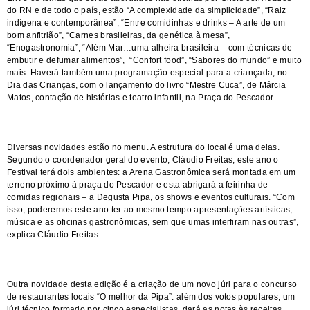
do RN e de todo o país, estão “A complexidade da simplicidade”, “Raiz
indígena e contemporânea”, “Entre comidinhas e drinks – A arte de um
bom anfitrião”, “Carnes brasileiras, da genética à mesa”,
“Enogastronomia”, “Além Mar…uma alheira brasileira – com técnicas de
embutir e defumar alimentos”, “Confort food”, “Sabores do mundo” e muito
mais. Haverá também uma programação especial para a criançada, no
Dia das Crianças, com o lançamento do livro “Mestre Cuca”, de Márcia
Matos, contação de histórias e teatro infantil, na Praça do Pescador.
Diversas novidades estão no menu. A estrutura do local é uma delas.
Segundo o coordenador geral do evento, Cláudio Freitas, este ano o
Festival terá dois ambientes: a Arena Gastronômica será montada em um
terreno próximo à praça do Pescador e esta abrigará a feirinha de
comidas regionais – a Degusta Pipa, os shows e eventos culturais. “Com
isso, poderemos este ano ter ao mesmo tempo apresentações artísticas,
música e as oficinas gastronômicas, sem que umas interfiram nas outras”,
explica Cláudio Freitas.
Outra novidade desta edição é a criação de um novo júri para o concurso
de restaurantes locais “O melhor da Pipa”: além dos votos populares, um
júri técnico formado por cinco especialistas, dará as notas às receitas