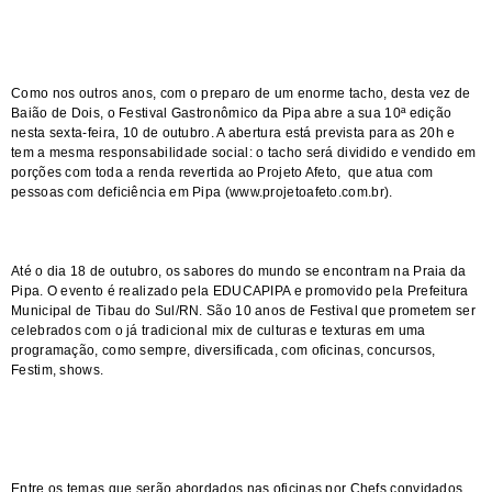
Como nos outros anos, com o preparo de um enorme tacho, desta vez de
Baião de Dois, o Festival Gastronômico da Pipa abre a sua 10ª edição
nesta sexta-feira, 10 de outubro. A abertura está prevista para as 20h e
tem a mesma responsabilidade social: o tacho será dividido e vendido em
porções com toda a renda revertida ao Projeto Afeto, que atua com
pessoas com deficiência em Pipa (
www.projetoafeto.com.br
).
Até o dia 18 de outubro, os sabores do mundo se encontram na Praia da
Pipa. O evento é realizado pela EDUCAPIPA e promovido pela Prefeitura
Municipal de Tibau do Sul/RN. São 10 anos de Festival que prometem ser
celebrados com o já tradicional mix de culturas e texturas em uma
programação, como sempre, diversificada, com oficinas, concursos,
Festim, shows.
Entre os temas que serão abordados nas oficinas por Chefs convidados