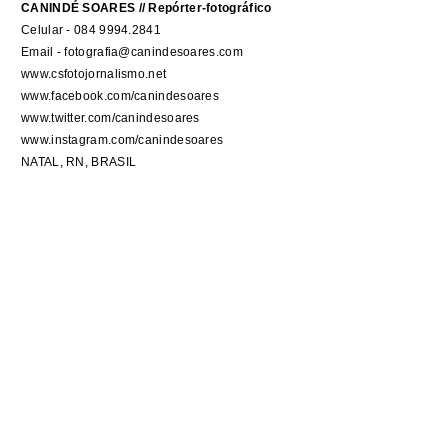
CANINDÉ SOARES // Repórter-fotográfico
Celular - 084 9994.2841
Email - fotografia@canindesoares.com
www.csfotojornalismo.net
www.facebook.com/canindesoares
www.twitter.com/canindesoares
www.instagram.com/canindesoares
NATAL, RN, BRASIL