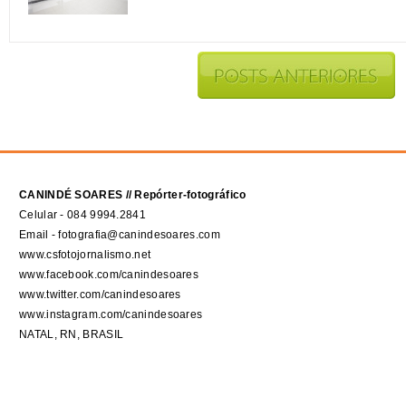
CANINDÉ SOARES // Repórter-fotográfico
Celular - 084 9994.2841
Email - fotografia@canindesoares.com
www.csfotojornalismo.net
www.facebook.com/canindesoares
www.twitter.com/canindesoares
www.instagram.com/canindesoares
NATAL, RN, BRASIL