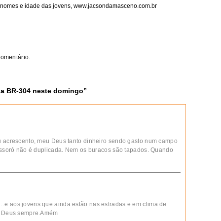
s nomes e idade das jovens,
www.jacsondamasceno.com.br
comentário.
na BR-304 neste domingo
”
Eu acrescento, meu Deus tanto dinheiro sendo gasto num campo
Mossoró não é duplicada. Nem os buracos são tapados. Quando
…e aos jovens que ainda estão nas estradas e em clima de
o a Deus sempre.Amém