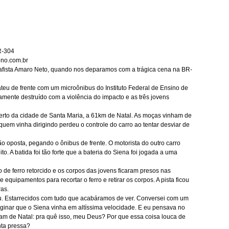
BR-304
no.com.br
afista Amaro Neto, quando nos deparamos com a trágica cena na BR-
eu de frente com um microônibus do Instituto Federal de Ensino de
mente destruído com a violência do impacto e as três jovens
erto da cidade de Santa Maria, a 61km de Natal. As moças vinham de
uem vinha dirigindo perdeu o controle do carro ao tentar desviar de
oposta, pegando o ônibus de frente. O motorista do outro carro
o. A batida foi tão forte que a bateria do Siena foi jogada a uma
 de ferro retorcido e os corpos das jovens ficaram presos nas
quipamentos para recortar o ferro e retirar os corpos. A pista ficou
ras.
u. Estarrecidos com tudo que acabáramos de ver. Conversei com um
aginar que o Siena vinha em altíssima velocidade. E eu pensava no
am de Natal: pra quê isso, meu Deus? Por que essa coisa louca de
nta pressa?