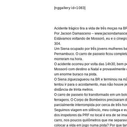
[nggallery id=1083]
Acidente trágico tira a vida de três moças na 
Por Jacson Damasceno – w
ww.jacsondamasce
Estávamos voltando de Mossoró, eu e o cinegr
304.
Um Siena ocupado por três jovens mulheres bat
Pernambuco. O carro de passeio ficou completa
morreram na hora.
O acidente ocorreu por volta das 14h30, bem p
Mossoró com destino a Natal e provavelmente q
um enorme buraco na pista.
O Siena ziguezagueou na BR e terminou na mão 
tentou ir para o acostamento, mas não houve jeit
distância de trinta metros.
O carro de passeio foi transformado em um bolo
ferragens. O Corpo de Bombeiros precisaram de e
parcialmente interrompida por cerca de três ho
Seguimos viagem em silêncio, meu colega e e
dos inspetores da PRF no local é era de se im
carro, nos poucos quilômetros que me separav
colocar a vida em jogo numa pista? Por que ta