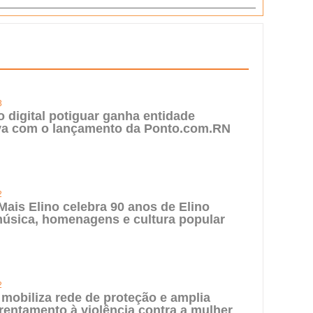
3
digital potiguar ganha entidade
iva com o lançamento da Ponto.com.RN
2
 Mais Elino celebra 90 anos de Elino
úsica, homenagens e cultura popular
2
 mobiliza rede de proteção e amplia
rentamento à violência contra a mulher