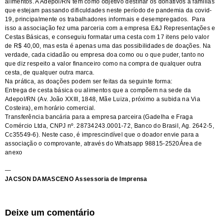
alimentos. A Adepol/RN tem como objetivo destinar os donativos a famílias
que estejam passando dificuldades neste período de pandemia da covid-
19, principalmente os trabalhadores informais e desempregados. Para
isso a associação fez uma parceria com a empresa E&J Representações e
Cestas Básicas, e conseguiu formatar uma cesta com 17 itens pelo valor
de R$ 40,00, mas esta é apenas uma das possibilidades de doações. Na
verdade, cada cidadão ou empresa doa como ou o que puder, tanto no
que diz respeito a valor financeiro como na compra de qualquer outra
cesta, de qualquer outra marca.
Na prática, as doações podem ser feitas da seguinte forma:
Entrega de cesta básica ou alimentos que a compõem na sede da
Adepol/RN (Av. João XXIII, 1848, Mãe Luiza, próximo a subida na Via
Costeira), em horário comercial.
Transferência bancária para a empresa parceira (Gadelha e Fraga
Comércio Ltda, CNPJ nº. 28734243.0001-72, Banco do Brasil, Ag. 2642-5,
Cc35549-6). Neste caso, é imprescindível que o doador envie para a
associação o comprovante, através do Whatsapp 98815-2520Área de
anexo
—
JACSON DAMASCENO Assessoria de Imprensa
Deixe um comentário