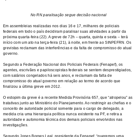
No RN paralisação segue decisão nacional
Em assembleias realizadas nos dias 16 e 17, milhares de policiais
federais em todo o país decidiram paralisar suas atividades a partir da
próxima quarta-feira (22). A greve de 72h – quarta, quinta e sexta – terá
início com um ato na terça-feira (21), à noite, em frente ao SINPEFRN. Os
grevistas reclamam das interferências e da falta de compromisso do atual
governo.
Segundo a Federação Nacional dos Policiais Federais (Fenapef), os
agentes, escrivães e papiloscopistas federais se sentem desprestigiados,
com salários congelados há seis anos, e reclamam da falta de
compromisso do atual governo em relação ao termo de acordo que
finalizou a última greve em 2012.
O estopim da greve é a recente Medida Provisória 657, que “atropelou” as
tratativas junto ao Ministério do Planejamento. Ao restringir as chefias e o
conceito de autoridade policial somente para o cargo de delegado, a
medida cria uma hierarquia política nunca existente na PF, e retira a
autoridade e autonomia técnica dos demais policiais envolvidos nas
investigações.
Segundo Jones Borges Leal, presidente da Fenapef, “queremos uma