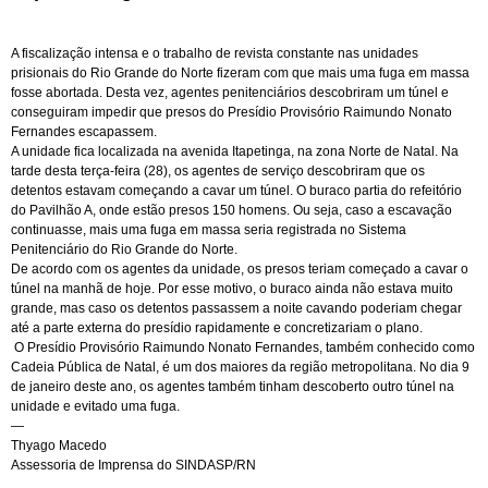
A fiscalização intensa e o trabalho de revista constante nas unidades
prisionais do Rio Grande do Norte fizeram com que mais uma fuga em massa
fosse abortada. Desta vez, agentes penitenciários descobriram um túnel e
conseguiram impedir que presos do Presídio Provisório Raimundo Nonato
Fernandes escapassem.
A unidade fica localizada na avenida Itapetinga, na zona Norte de Natal. Na
tarde desta terça-feira (28), os agentes de serviço descobriram que os
detentos estavam começando a cavar um túnel. O buraco partia do refeitório
do Pavilhão A, onde estão presos 150 homens. Ou seja, caso a escavação
continuasse, mais uma fuga em massa seria registrada no Sistema
Penitenciário do Rio Grande do Norte.
De acordo com os agentes da unidade, os presos teriam começado a cavar o
túnel na manhã de hoje. Por esse motivo, o buraco ainda não estava muito
grande, mas caso os detentos passassem a noite cavando poderiam chegar
até a parte externa do presídio rapidamente e concretizariam o plano.
O Presídio Provisório Raimundo Nonato Fernandes, também conhecido como
Cadeia Pública de Natal, é um dos maiores da região metropolitana. No dia 9
de janeiro deste ano, os agentes também tinham descoberto outro túnel na
unidade e evitado uma fuga.
—
Thyago Macedo
Assessoria de Imprensa do SINDASP/RN