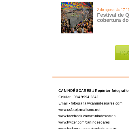
2 de agosto às 17:1
Festival de Q
cobertura do
CANINDÉ SOARES // Repórter-fotográfic
Celular - 084 9994.2841
Email - fotografia@canindesoares.com
www.csfotojornalismo.net
www.facebook.com/canindesoares
www.twitter.com/canindesoares
www.instagram.com/canindesoares