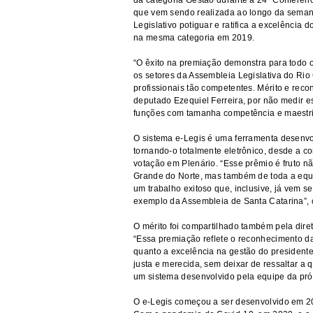
da categoria Gestão durante a 24ª Conferênc
que vem sendo realizada ao longo da seman
Legislativo potiguar e ratifica a excelênci
na mesma categoria em 2019.
“O êxito na premiação demonstra para todo o 
os setores da Assembleia Legislativa do Ri
profissionais tão competentes. Mérito e rec
deputado Ezequiel Ferreira, por não medir 
funções com tamanha competência e maestri
O sistema e-Legis é uma ferramenta desenvol
tornando-o totalmente eletrônico, desde a 
votação em Plenário. “Esse prêmio é fruto n
Grande do Norte, mas também de toda a equ
um trabalho exitoso que, inclusive, já vem s
exemplo da Assembleia de Santa Catarina”, 
O mérito foi compartilhado também pela dire
“Essa premiação reflete o reconhecimento das
quanto a excelência na gestão do presidente
justa e merecida, sem deixar de ressaltar a 
um sistema desenvolvido pela equipe da pró
O e-Legis começou a ser desenvolvido em 2