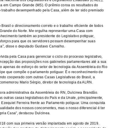
ia Nacional dos Legisladores e Legislativos Estaduais (CNLE),
a em Campo Grande (MS). O prêmio coroa os resultados do
a do trabalho desempenhado pela Casa, além de ter sido premiado
Brasil o direcionamento correto e o trabalho eficiente de todos
o Grande do Norte. Me orgulha representar uma Casa com
onhecimento também ao presidente do Legislativo potiguar,
esforços para que os servidores possam desempenhar suas
a”, disse o deputado Gustavo Carvalho.
vida pela Casa para gerenciar o ciclo do processo legislativo,
concepção das proposições nos gabinetes parlamentares até a sua
ão apenas do esforço do setor de tecnologia da Assembleia do Rio
ipe que compõe o parlamento potiguar. É o reconhecimento de
endo cooperado com outras Casas Legislativas do Brasil, a
comemorou Mario Sérgio, diretor de tecnologia da ALRN.
tora administrativa da Assembleia do RN, Dulcinea Brandão.
 outras casas legislativas do País e da Unale, principalmente,
 Ezequiel Ferreira frente ao Parlamento potiguar. Uma conquista
qualidade dos nossos concorrentes, mas o nosso diferencial é ter
pria Casa”, destacou Dulcinea.
018 com sua primeira versão implantada em agosto de 2019.