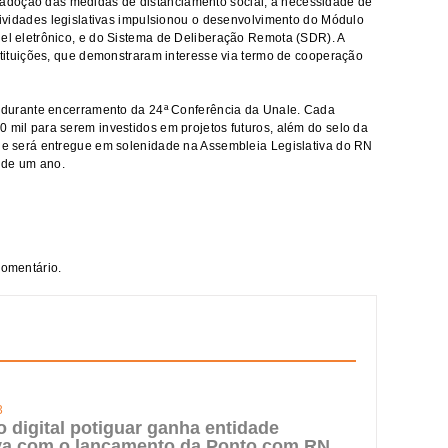
adoção das medidas de distanciamento social, a necessidade de
atividades legislativas impulsionou o desenvolvimento do Módulo
nel eletrônico, e do Sistema de Deliberação Remota (SDR). A
nstituições, que demonstraram interesse via termo de cooperação
6) durante encerramento da 24ª Conferência da Unale. Cada
0 mil para serem investidos em projetos futuros, além do selo da
que será entregue em solenidade na Assembleia Legislativa do RN
 de um ano.
comentário.
3
digital potiguar ganha entidade
iva com o lançamento da Ponto.com.RN