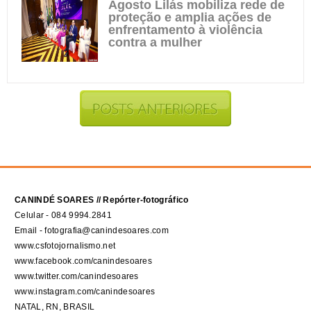
Agosto Lilás mobiliza rede de
proteção e amplia ações de
enfrentamento à violência
contra a mulher
CANINDÉ SOARES // Repórter-fotográfico
Celular - 084 9994.2841
Email - fotografia@canindesoares.com
www.csfotojornalismo.net
www.facebook.com/canindesoares
www.twitter.com/canindesoares
www.instagram.com/canindesoares
NATAL, RN, BRASIL