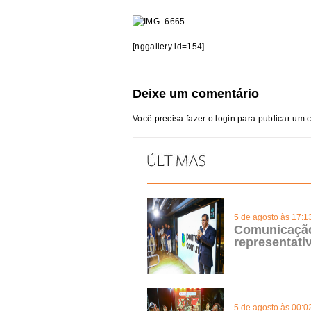
[nggallery id=154]
Deixe um comentário
Você precisa fazer o
login
para publicar um 
5 de agosto às 17:1
Comunicação 
representat
5 de agosto às 00:0