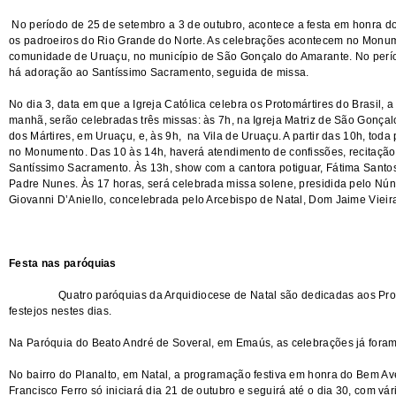
No período de 25 de setembro a 3 de outubro, acontece a festa em honra d
os padroeiros do Rio Grande do Norte. As celebrações acontecem no Monum
comunidade de Uruaçu, no município de São Gonçalo do Amarante. No períod
há adoração ao Santíssimo Sacramento, seguida de missa.
No dia 3, data em que a Igreja Católica celebra os Protomártires do Brasil, 
manhã, serão celebradas três missas: às 7h, na Igreja Matriz de São Gonç
dos Mártires, em Uruaçu, e, às 9h, na Vila de Uruaçu. A partir das 10h, to
no Monumento. Das 10 às 14h, haverá atendimento de confissões, recitação
Santíssimo Sacramento. Às 13h, show com a cantora potiguar, Fátima Santos,
Padre Nunes. Às 17 horas, será celebrada missa solene, presidida pelo Nún
Giovanni D’Aniello, concelebrada pelo Arcebispo de Natal, Dom Jaime Vieir
Festa nas paróquias
Quatro paróquias da Arquidiocese de Natal são dedicadas aos Protomá
festejos nestes dias.
Na Paróquia do Beato André de Soveral, em Emaús, as celebrações já foram
No bairro do Planalto, em Natal, a programação festiva em honra do Bem A
Francisco Ferro só iniciará dia 21 de outubro e seguirá até o dia 30, com vári