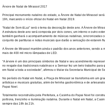
Àrvore de Natal de Mirassol 2017
Principal monumento natalino do estado, a Árvore de Natal de Mirassol será 
19h, marcando o início oficial do Natal em Natal 2019.
“Natal de Som &Luz” será o tema da decoração deste ano. A Árvore de Mirass
A estrutura deste ano será composta por dois cones, um interno e outro exte
também ganhará o acompanhamento de músicas natalinas, sincronizadas com
conjunto de partituras e notas musicais que darão a sensação de estarem fl
A Árvore de Mirassol mantém ainda o padrão dos anos anteriores, sendo a ma
mais de 400 mil micro-lâmpadas de LED.
“A árvore é um dos principais símbolos de Natal e seu acendimento represen
no resgate das tradicionais natalinas e a Semsur fez um belo trabalho para 
em Natal a toda a sociedade”, afirmou o titular da Secretaria Municipal de 
No período do Natal em Natal, a Praça de Mirassol se transforma em um gran
artísticas e musicais gratuitas, além de ferinha gastronômica e de artesana
Papai Noel.
Totalmente reconstruída pela Prefeitura, a Casinha do Papai Noel foi constr
poltrona, trenzinho e iluminação natalina. Durante o Natal em Natal, a Cas
sempre das 18h às 21h.