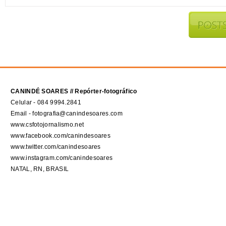
CANINDÉ SOARES // Repórter-fotográfico
Celular - 084 9994.2841
Email - fotografia@canindesoares.com
www.csfotojornalismo.net
www.facebook.com/canindesoares
www.twitter.com/canindesoares
www.instagram.com/canindesoares
NATAL, RN, BRASIL