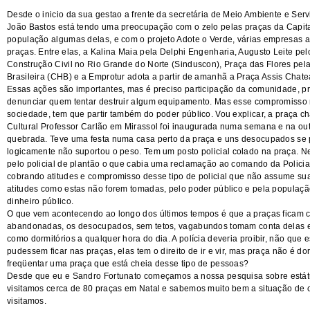
Desde o inicio da sua gestao a frente da secretária de Meio Ambiente e Ser
João Bastos está tendo uma preocupação com o zelo pelas praças da Capita
população algumas delas, e com o projeto Adote o Verde, várias empresas 
praças. Entre elas, a Kalina Maia pela
Delphi Engenharia,
Augusto Leite pel
Construção Civil no Rio Grande do Norte (Sinduscon),
Praça das Flores pel
Brasileira (CHB)
e a
Emprotur adota a partir de amanhã a Praça Assis Chate
Essas ações são importantes, mas é preciso participação da comunidade, p
denunciar quem tentar destruir algum equipamento. Mas esse compromisso
sociedade, tem que partir também do poder público. Vou explicar, a praça 
Cultural Professor Carlão em Mirassol foi inaugurada numa semana e na out
quebrada. Teve uma festa numa casa perto da praça e uns desocupados se
logicamente não suportou o peso.
Tem um posto policial colado na praça. N
pelo policial de plantão o que cabia uma reclamação ao comando da Policia 
cobrando atitudes e compromisso desse tipo de policial que não assume su
atitudes como estas não forem tomadas, pelo poder público e pela populaç
dinheiro p
ú
blico.
O que vem acontecendo ao longo dos últimos tempos é que a praças ficam 
abandonadas, os desocupados, sem tetos, vagabundos tomam conta delas 
como dormitórios a qualquer hora do dia. A polícia deveria proibir, não que
pudessem ficar nas praças, elas tem o direito de ir e vir, mas praça não é dor
freqüentar uma praça que está cheia desse tipo de pessoas?
Desde que eu e Sandro Fortunato começamos a nossa pesquisa sobre
está
visitamos cerca de 80 praças em Natal e sabemos muito bem a situação de
visitamos.