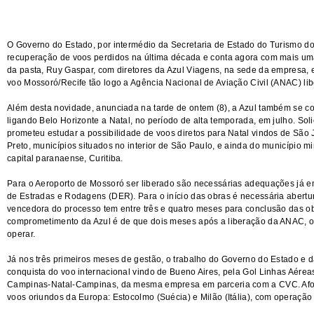
O Governo do Estado, por intermédio da Secretaria de Estado do Turismo 
recuperação de voos perdidos na última década e conta agora com mais uma 
da pasta, Ruy Gaspar, com diretores da Azul Viagens, na sede da empresa, 
voo Mossoró/Recife tão logo a Agência Nacional de Aviação Civil (ANAC) li
Além desta novidade, anunciada na tarde de ontem (8), a Azul também se c
ligando Belo Horizonte a Natal, no período de alta temporada, em julho. Soli
prometeu estudar a possibilidade de voos diretos para Natal vindos de São 
Preto, municípios situados no interior de São Paulo, e ainda do município m
capital paranaense, Curitiba.
Para o Aeroporto de Mossoró ser liberado são necessárias adequações já
de Estradas e Rodagens (DER). Para o início das obras é necessária abertur
vencedora do processo tem entre três e quatro meses para conclusão das o
comprometimento da Azul é de que dois meses após a liberação da ANAC, 
operar.
Já nos três primeiros meses de gestão, o trabalho do Governo do Estado e d
conquista do voo internacional vindo de Bueno Aires, pela Gol Linhas Aéreas
Campinas-Natal-Campinas, da mesma empresa em parceria com a CVC. Afora
voos oriundos da Europa: Estocolmo (Suécia) e Milão (Itália), com operação 