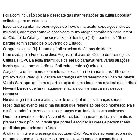
Folia com inclusão social e o resgate das manifestações da cultura popular
voltadas para as crianças.
Escolas de samba, apresentações de frevo e maracatu, exposições, shows
musicais, adereços carnavalescos com muita alegria estarão no Baile Infantil
da Cidade da Criança que se realiza no domingo (19) a partir das 15h no
parque administrado pelo Governo do Estado.
O ingresso custa R$ 1 para o público acima de 8 anos de idade.
Promovida pela Fundação José Augusto, através do Centro de Promoções
Culturais (CPC), a festa infantil que celebra o carnaval terá várias atrações
locais que se apresentarão no Anfiteatro Lenício Queiroga.
A ação terá um primeiro momento na sexta feira (17) a partir das 16h com o
projeto “Folia Viva” que visitará as crianças em tratamento no Hospital infantil
Varela Santiago, que terá a participação de uma bandinha musical e do artista
Novenil Barros que fará maquiagens faciais com temas carnavalescos.
Fanfarra
No domingo (19) com a animação de uma fanfarra, as crianças serão
recebidas no evento em clima musical que remete ao período momesco. Pais
e mães poderão trazer com suas crianças com fantasias carnavalescas.
Durante o evento o artista Novenil Barros fará maquiagens faciais temáticas
preparando o público infantil que poderá escolher as cores e personagens
prediletos para brincar na festa.
A folia mirim terá a presença da youtuber Gabi Paz e dos apresentadores do
programa Adoleta, Larissa e Guilherme. Haverá ainda participação da