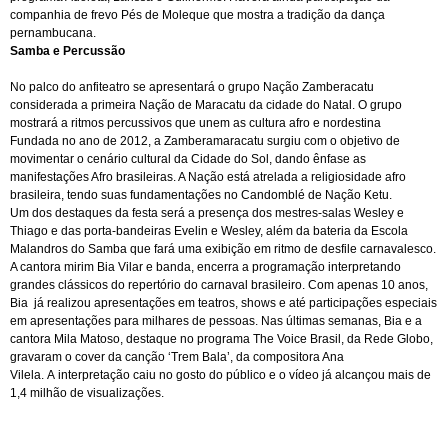
companhia de frevo Pés de Moleque que mostra a tradição da dança
pernambucana.
Samba e Percussão
No palco
do anfiteatro se apresentará o grupo
Nação Zamberacatu
considerada a primeira Nação de Maracatu da cidade do Natal. O grupo
mostrará a ritmos percussivos que unem as cultura afro e nordestina
Fundada no ano de 2012, a Zamberamaracatu surgiu com o objetivo de
movimentar o cenário cultural da Cidade do Sol, dando ênfase as
manifestações Afro brasileiras. A Nação está atrelada a religiosidade afro
brasileira, tendo suas fundamentações no Candomblé de Nação Ketu.
Um dos destaques da festa será a presença
dos mestres-salas Wesley e
Thiago e das porta-bandeiras Evelin e Wesley, além da bateria da Escola
Malandros do Samba que fará uma exibição em ritmo de desfile carnavalesco.
A cantora mirim Bia Vilar e banda, encerra a programação interpretando
grandes clássicos do repertório do carnaval brasileiro. Com apenas 10 anos,
Bia
já realizou apresentações em teatros, shows e até participações especiais
em apresentações para milhares de pessoas. Nas últimas semanas, Bia e a
cantora Mila Matoso, destaque no programa The Voice Brasil, da Rede Globo,
gravaram o cover da canção ‘Trem Bala’, da compositora Ana
Vilela.
A
interpretação caiu no gosto do público e o vídeo já alcançou mais de
1,4 milhão de visualizações.