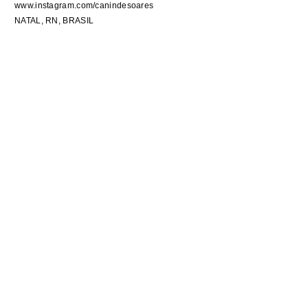
www.instagram.com/canindesoares
NATAL, RN, BRASIL