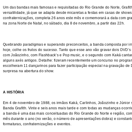
Um das bandas mais famosas e requisitadas do Rio Grande do Norte, Grafit
versatilidade, já que se adapta desde micaretas a festas em casas de shows
confraternizações, completa 26 anos este mês e comemorará a data com gr
na zona Norte de Natal, no sábado, dia 8 de novembro, a partir das 22h.
Quebrando paradigmas e superando preconceitos, a banda composta por irm
hoje, colhe os frutos do sucesso. Tanto que esse ano vão gravar dois DVD’s
com Joãozinho, com Flashback’s e Pop music, e o segundo com Kaká canta
alguns axés antigos. Detalhe: fizeram recentemente um concurso no progra
escolheram 11 dançarinos para fazer participação especial na gravação de
surpresa na abertura do show.
A HISTÓRIA
Em 4 de novembro de 1988, os irmãos Kaká, Carlinhos, Joãozinho e Júnior
Banda Grafith. Vinte e seis anos mais tarde e com todas as mudanças ocorri
a banda é uma das mais conceituadas do Rio Grande do Norte e região, co
mês durante o ano (no verão, o número de apresentações dobra) e constante
formaturas, confraternizações e eventos.