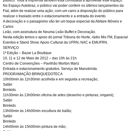
público. Toda a imprensa também está convidada a aproveitar este espaço.
No Espaço Autobraz, o público vai poder conferir os últimos lançamentos da
Fiat, além de realizar uma ação, com um carro a disposição do público para
realizar o traslado entre o estacionamento e a entrada do evento.
A decoração e o paisagismo vão ter um toque especial da Abitare Móveis e
Carlos
Leão, com assinatura de Neuma Leão Buffet e Decoração.
Nesta edição temos o apoio do jornal Tribuna do Norte, rádio Mix FM, Espacial
Eventos e Stand Show. Apoio Cultural da UFRN, NAC e EMUFRN.
SERVIÇO
1ª Edição – Bazar La Boutique
10, 11 e 12 de Maio de 2012 – das 10h às 21h
Centro de Convenções – Pavilhão Morton Mariz
Entrada e estacionamento gratuitos. Serviço de Manobrista.
PROGRAMAÇÃO BRINQUEDOTECA
10h00min às 11h30min acolhida e em seguida a recreação;
Safári
Brinkids
11h30min às 13h00min oficina de artes (desenho e pinturas, origami);
Safári
Brinkids
13h00min às 14h00min escultura de balão;
Safári
Brinkids
14h00min às 15h00min pintura de mão;