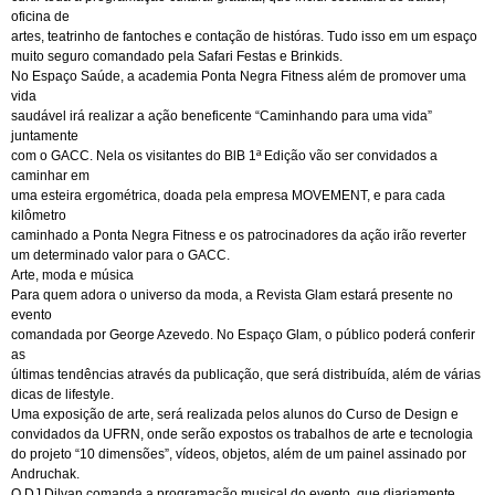
oficina de
artes, teatrinho de fantoches e contação de históras. Tudo isso em um espaço
muito seguro comandado pela Safari Festas e Brinkids.
No Espaço Saúde, a academia Ponta Negra Fitness além de promover uma
vida
saudável irá realizar a ação beneficente “Caminhando para uma vida”
juntamente
com o GACC. Nela os visitantes do BlB 1ª Edição vão ser convidados a
caminhar em
uma esteira ergométrica, doada pela empresa MOVEMENT, e para cada
kilômetro
caminhado a Ponta Negra Fitness e os patrocinadores da ação irão reverter
um determinado valor para o GACC.
Arte, moda e música
Para quem adora o universo da moda, a Revista Glam estará presente no
evento
comandada por George Azevedo. No Espaço Glam, o público poderá conferir
as
últimas tendências através da publicação, que será distribuída, além de várias
dicas de lifestyle.
Uma exposição de arte, será realizada pelos alunos do Curso de Design e
convidados da UFRN, onde serão expostos os trabalhos de arte e tecnologia
do projeto “10 dimensões”, vídeos, objetos, além de um painel assinado por
Andruchak.
O DJ Dilvan comanda a programação musical do evento, que diariamente