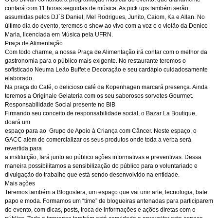
contará com 11 horas seguidas de música. As pick ups também serão
assumidas pelos DJ`S Daniel, Mel Rodrigues, Junito, Caiom, Ka e Allan. No
último dia do evento, teremos o show ao vivo com a voz e o violão da Denice
Maria, licenciada em Música pela UFRN.
Praça de Alimentação
Com todo charme, a nossa Praça de Alimentação irá contar com o melhor da
gastronomia para o público mais exigente. No restaurante teremos o
sofisticado Neuma Leão Buffet e Decoração e seu cardápio cuidadosamente
elaborado.
Na praça do Café, o delicioso café da Kopenhagen marcará presença. Ainda
teremos a Originale Gelateria com os seu saborosos sorvetes Gourmet.
Responsabilidade Social presente no BlB
Firmando seu conceito de responsabilidade social, o Bazar La Boutique,
doará um
espaço para ao Grupo de Apoio à Criança com Câncer. Neste espaço, o
GACC além de comercializar os seus produtos onde toda a verba será
revertida para
a instituição, fará junto ao público ações informativas e preventivas. Dessa
maneira possibilitamos a sensibilização do público para o voluntariado e
divulgação do trabalho que está sendo desenvolvido na entidade.
Mais ações
Teremos também a Blogosfera, um espaço que vai unir arte, tecnologia, bate
papo e moda. Formamos um “time” de blogueiras antenadas para participarem
do evento, com dicas, posts, troca de informações e ações diretas com o