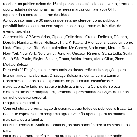
receber um público acima de 15 mil pessoas nos três dias de evento, gerando
oportunidades de compras nas melhores marcas com até 70% OFF,
aquecendo o mercado interno da cidade.
Ao todo, são mais de 30 marcas que estarão oferecendo ao público a
possibilidade de comprar com super descontos, durante os três dias de
evento, são elas:
Abercrombie; AP Acessórios; Cipolla; Collezione; Cronic; Delicata; Dólmen;
Dorothy;Handara; Hiros; Hollister; IT; IL-K; Kayland Rio; Levi`s; Lasso Lingerie;
Linda Clara; Love Rio; Maria Valentina; Mc Garvey; Moda.com; Morena Rosa;
New York New York; Northwind; Porto Fit; Quezoa; Rihomo; Santa Lolla; Scala;
Shioó São Paulo; Skyler; Stalker; Tibum; Vakko Jeans; Vieux Gitan; Zinco.
Moda e Beleza
Para esta 1ª Edição, as mulheres mais vaidosas terão muitas opções para
ficarem ainda mais bonitas. O Espaço Beleza irá contar com a Lanima
Cosméticos e todos os seus produtos de perfumaria, cosméticos e
maquiagem. Ao lado, no Espaço Estética, a Enedina Centro de Beleza
oferecerá dicas de maquiagem, penteado, apresentando serviços de unhas
em gel e estética corporal.
Programa em Família
Com estrutura e programação direcionada para todos os públicos, o Bazar La
Boutique espera ser um programa agradável não apenas para as mulheres,
mas para toda a família.
Na Brinquedoteca “Safári na Brinkids”, os pais poderão deixar os seus filhos
para
curtir toda a programação cultural gratuita, que inclui escultura de balão,