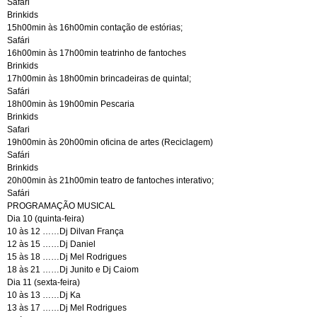
Safári
Brinkids
15h00min às 16h00min contação de estórias;
Safári
16h00min às 17h00min teatrinho de fantoches
Brinkids
17h00min às 18h00min brincadeiras de quintal;
Safári
18h00min às 19h00min Pescaria
Brinkids
Safari
19h00min às 20h00min oficina de artes (Reciclagem)
Safári
Brinkids
20h00min às 21h00min teatro de fantoches interativo;
Safári
PROGRAMAÇÃO MUSICAL
Dia 10 (quinta-feira)
10 às 12 ……Dj Dilvan França
12 às 15 ……Dj Daniel
15 às 18 ……Dj Mel Rodrigues
18 às 21 ……Dj Junito e Dj Caiom
Dia 11 (sexta-feira)
10 às 13 ……Dj Ka
13 às 17 ……Dj Mel Rodrigues