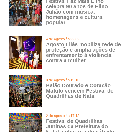
Festival Faz Mais Elino
celebra 90 anos de Elino
Julião com música,
homenagens e cultura
popular
4 de agosto às 22:32
Agosto Lilás mobiliza rede de
proteção e amplia ações de
enfrentamento à violência
contra a mulher
3 de agosto às 19:10
Balão Dourado e Coração
Matuto vencem Festival de
Quadrilhas de Natal
2 de agosto às 17:13
Festival de Quadrilhas
Juninas da Prefeitura do
Natal, cobertura do sábado,