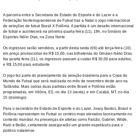
A parceria entre a Secretaria de Estado do Esporte e do Lazer e a
Federação Norteriograndense de Futsal traz a Natal o jogo internacional
de seleções de futsal Brasil X Polônia. A partida é um desafio internacional
de futsal e acontecerá na próxima quarta-feira (11), 19h, no Ginásio de
Esportes Nélio Dias, na Zona Norte.
Os ingressos serão vendidos, a partir desta sexta (06) até terça-feira (10),
em preço promocional de R$ 15,00, nas bilheterias do Ginásio Nélio Dias.
Na quarta-feira (11), os ingressos passam a custar R$ 30,00 para adultos,
e R$ 15,00 para estudante.
O jogo faz parte do planejamento da seleção brasileira para a Copa do
Mundo de Futsal que será realizada no mês de novembro deste ano na
Tailândia. Mais outras duas partidas entre Brasil e Polônia estão
programadas, em Vitória, ES, no dia 13 (sexta), e em Cuiabá, MT, no dia
15 (domingo).
Para o secretário de Estado de Esporte e do Lazer, Joacy Bastos, Brasil e
Polônia representam no Futsal os centros mais elevados tecnicamente no
contexto mundial. As presenças de atletas como Falcão, Gabriel, Wilde,
Rato e Betão, certamente assegurarão um grande espetáculo para o
público natalense.