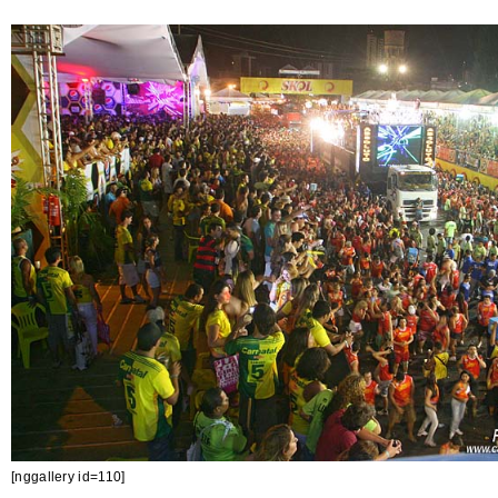
[nggallery id=110]