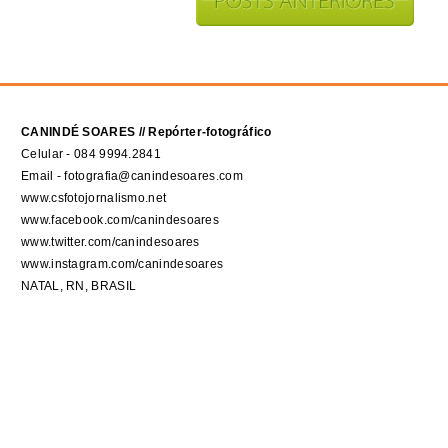
CANINDÉ SOARES // Repórter-fotográfico
Celular - 084 9994.2841
Email - fotografia@canindesoares.com
www.csfotojornalismo.net
www.facebook.com/canindesoares
www.twitter.com/canindesoares
www.instagram.com/canindesoares
NATAL, RN, BRASIL