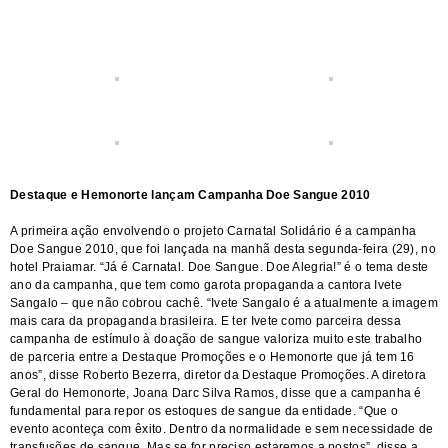
Destaque e Hemonorte lançam Campanha Doe Sangue 2010
A primeira ação envolvendo o projeto Carnatal Solidário é a campanha
Doe Sangue 2010, que foi lançada na manhã desta segunda-feira (29), no
hotel Praiamar. “Já é Carnatal. Doe Sangue. Doe Alegria!” é o tema deste
ano da campanha, que tem como garota propaganda a cantora Ivete
Sangalo – que não cobrou cachê. “Ivete Sangalo é a atualmente a imagem
mais cara da propaganda brasileira. E ter Ivete como parceira dessa
campanha de estímulo à doação de sangue valoriza muito este trabalho
de parceria entre a Destaque Promoções e o Hemonorte que já tem 16
anos”, disse Roberto Bezerra, diretor da Destaque Promoções. A diretora
Geral do Hemonorte, Joana Darc Silva Ramos, disse que a campanha é
fundamental para repor os estoques de sangue da entidade. “Que o
evento aconteça com êxito. Dentro da normalidade e sem necessidade de
transfusões de sangue. Mas se for preciso estaremos a postos”, disse a