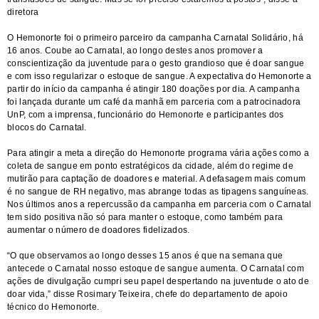
diretora
O Hemonorte foi o primeiro parceiro da campanha Carnatal Solidário, há
16 anos. Coube ao Carnatal, ao longo destes anos promover a
conscientização da juventude para o gesto grandioso que é doar sangue
e com isso regularizar o estoque de sangue. A expectativa do Hemonorte a
partir do início da campanha é atingir 180 doações por dia. A campanha
foi lançada durante um café da manhã em parceria com a patrocinadora
UnP, com a imprensa, funcionário do Hemonorte e participantes dos
blocos do Carnatal.
Para atingir a meta a direção do Hemonorte programa vária ações como a
coleta de sangue em ponto estratégicos da cidade, além do regime de
mutirão para captação de doadores e material. A defasagem mais comum
é no sangue de RH negativo, mas abrange todas as tipagens sanguíneas.
Nos últimos anos a repercussão da campanha em parceria com o Carnatal
tem sido positiva não só para manter o estoque, como também para
aumentar o número de doadores fidelizados.
“O que observamos ao longo desses 15 anos é que na semana que
antecede o Carnatal nosso estoque de sangue aumenta. O Carnatal com
ações de divulgação cumpri seu papel despertando na juventude o ato de
doar vida,” disse Rosimary Teixeira, chefe do departamento de apoio
técnico do Hemonorte.