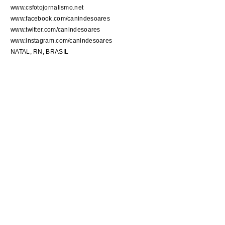
www.csfotojornalismo.net
www.facebook.com/canindesoares
www.twitter.com/canindesoares
www.instagram.com/canindesoares
NATAL, RN, BRASIL