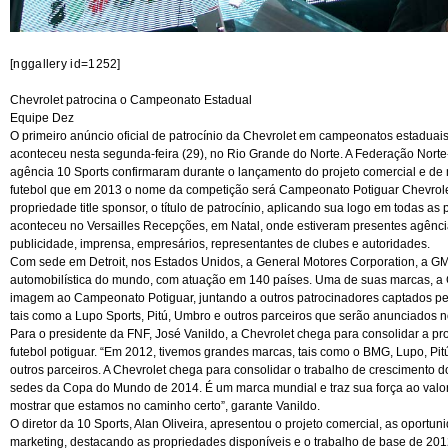
[nggallery id=1252]
Chevrolet patrocina o Campeonato Estadual
Equipe Dez
O primeiro anúncio oficial de patrocínio da Chevrolet em campeonatos estaduais
aconteceu nesta segunda-feira (29), no Rio Grande do Norte. A Federação Norte
agência 10 Sports confirmaram durante o lançamento do projeto comercial e de 
futebol que em 2013 o nome da competição será Campeonato Potiguar Chevrolet
propriedade title sponsor, o título de patrocínio, aplicando sua logo em todas as
aconteceu no Versailles Recepções, em Natal, onde estiveram presentes agência
publicidade, imprensa, empresários, representantes de clubes e autoridades.
Com sede em Detroit, nos Estados Unidos, a General Motores Corporation, a GM
automobilística do mundo, com atuação em 140 países. Uma de suas marcas, a 
imagem ao Campeonato Potiguar, juntando a outros patrocinadores captados pel
tais como a Lupo Sports, Pitú, Umbro e outros parceiros que serão anunciados n
Para o presidente da FNF, José Vanildo, a Chevrolet chega para consolidar a pr
futebol potiguar. “Em 2012, tivemos grandes marcas, tais como o BMG, Lupo, Pitú
outros parceiros. A Chevrolet chega para consolidar o trabalho de crescimento 
sedes da Copa do Mundo de 2014. É um marca mundial e traz sua força ao valor
mostrar que estamos no caminho certo”, garante Vanildo.
O diretor da 10 Sports, Alan Oliveira, apresentou o projeto comercial, as oport
marketing, destacando as propriedades disponíveis e o trabalho de base de 20