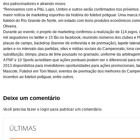
dos patrocinadores e atraindo novos.
“Renovamos com a Pitú, Lupo, Umbro e outros serão confirmados nos próximos d
maior notícia de marketing esportivo da história do futebol potiguar. Uma marc
futebol do Rio Grande do Norte, um estado com bons produtos econômicos como o
Oliveira.
Durante ao evento, o projeto de marketing confirmou a realização de 114 jogos, 
mil seguidores no twitter e 15 fãs no facebook, reunindo números dos clubes e 
placas de campo, backdrop (banner de entrevista e de premiação), tapete latera
antes e no intervalo das partidas, sites e mídias sociais do Campeonato, lona c
substituição, blimps, placa de time pousado no gramado, uniforme da arbitragem
A FNF e 10 Sports acreditam que ações pontuais podem ser o diferencial para m
2013 disponibiliza para investidores oportunidades para ações promocionais, ta
Mascote, Futebol em Tom Maior, eventos de premiação dos melhores do Campeo
incentivo ao futebol potiguar, entre outros.
Deixe um comentário
Você precisa fazer o
login
para publicar um comentário.