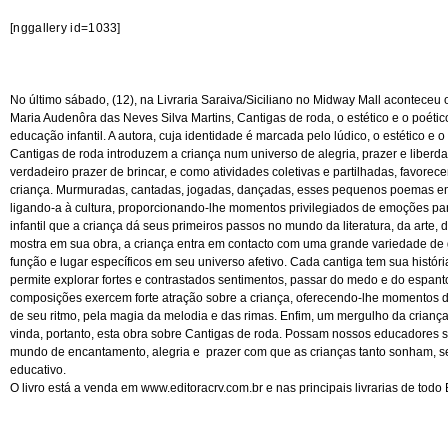
[nggallery id=1033]
No último sábado, (12), na Livraria Saraiva/Siciliano no Midway Mall aconteceu o
Maria Audenôra das Neves Silva Martins, Cantigas de roda, o estético e o poétic
educação infantil. A autora, cuja identidade é marcada pelo lúdico, o estético e
Cantigas de roda introduzem a criança num universo de alegria, prazer e liberda
verdadeiro prazer de brincar, e como atividades coletivas e partilhadas, favorec
criança. Murmuradas, cantadas, jogadas, dançadas, esses pequenos poemas em
ligando-a à cultura, proporcionando-lhe momentos privilegiados de emoções part
infantil que a criança dá seus primeiros passos no mundo da literatura, da arte,
mostra em sua obra, a criança entra em contacto com uma grande variedade d
função e lugar específicos em seu universo afetivo. Cada cantiga tem sua histór
permite explorar fortes e contrastados sentimentos, passar do medo e do espa
composições exercem forte atração sobre a criança, oferecendo-lhe momentos 
de seu ritmo, pela magia da melodia e das rimas. Enfim, um mergulho da criança
vinda, portanto, esta obra sobre Cantigas de roda. Possam nossos educadores s
mundo de encantamento, alegria e prazer com que as crianças tanto sonham, s
educativo.
O livro está a venda em
www.editoracrv.com.br
e nas principais livrarias de todo 