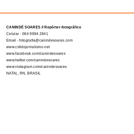
CANINDÉ SOARES // Repórter-fotográfico
Celular - 084 9994.2841
Email - fotografia@canindesoares.com
www.csfotojornalismo.net
www.facebook.com/canindesoares
www.twitter.com/canindesoares
www.instagram.com/canindesoares
NATAL, RN, BRASIL