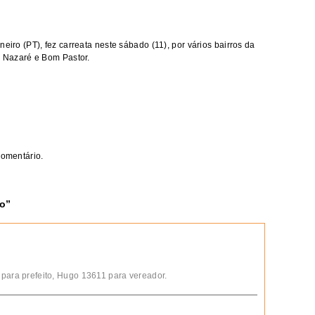
eiro (PT), fez carreata neste sábado (11), por vários bairros da
, Nazaré e Bom Pastor.
comentário.
ro
”
 para prefeito, Hugo 13611 para vereador.