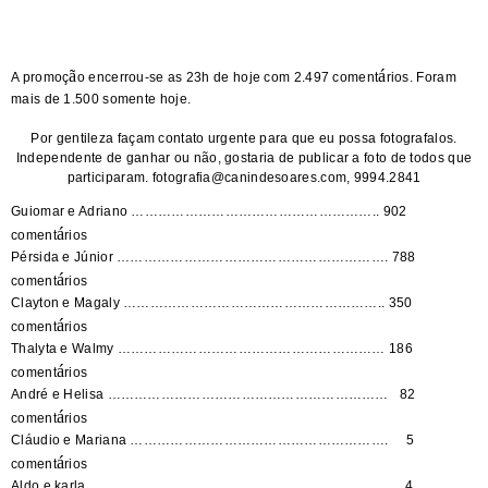
ã
á
A promoç
o encerrou-se as 23h de hoje com 2.497 coment
rios. Foram
mais de 1.500 somente hoje.
Por gentileza façam contato urgente para que eu possa fotografalos.
Independente de ganhar ou não, gostaria de publicar a foto de todos que
participaram. fotografia@canindesoares.com, 9994.2841
Guiomar e Adriano ……………………………………………….. 902
á
coment
rios
Pérsida e Júnior ……………………………………………………. 788
á
coment
rios
Clayton e Magaly ………………………………………………….. 350
á
coment
rios
Thalyta e Walmy …………………………………………………… 186
á
coment
rios
André e Helisa ……………………………………………………… 82
á
coment
rios
Cláudio e Mariana …………………………………………………. 5
á
coment
rios
Aldo e karla …………………………………………………………. 4