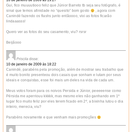
10 de janeiro de 2009 às 19:27
Gui, fico muuuutiooo feliz que Júnior Barreto tb seja seu fotógrafo, é
sinal que temos afinidade no “quesito” bom gosto
, agora com
Canindé fazendo os flashs junto entãoooo, vixi as fotos ficarão
lindaaasss!
Quero ver as fotos do seu casamento, viu? rsrsr
Beijãooo
Priscila
disse:
10 de janeiro de 2009 às 18:22
Canindé, parabéns pela promoção, além de mostrar seu trabalho que
é muito bonito presenteou dois casais que sonham e lutam por seus
ideais e conquistas, esse foi mais um deles na vida de cada um.
Meus votos foram para os noivos Persida e Júnior, peeeeense como
Pérsida me aperriouu kkkkk, mas mesmo eles não ganhando em 1º
lugar fico muito feliz por eles terem ficado em 2º, a bixinha lutou o dia
inteiro, merecia, viu?
Parabéns novamente e que venham mais promoções