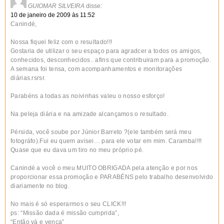
GUIOMAR SILVEIRA
disse:
10 de janeiro de 2009 às 11:52
Canindé,
Nossa fiquei feliz com o resultado!!!
Gostaria de utilizar o seu espaço para agradcer a todos os amigos,
conhecidos, desconhecidos.. afins que contribuiram para a promoção.
A semana foi tensa, com acompanhamentos e monitorações
diárias.rsrsr.
Parabéns a todas as noivinhas valeu o nosso esforço!
Na peleja diária e na amizade alcançamos o resultado.
Pérsida, você soube por Júnior Barreto ?(ele também será meu
fotográfo).Fui eu quem avisei… para ele votar em mim. Caramba!!!!
Quase que eu dava um tiro no meu próprio pé.
Canindé a você o meu MUITO OBRIGADA pela atenção e por nos
proporcionar essa promoção e PARABÉNS pelo trabalho desenvolvido
diariamente no blog.
No mais é só esperarmos o seu CLICK!!!
ps: “Missão dada é missão cumprida”,
“Então vá e vença”