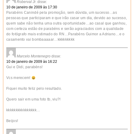
Roberval Jr.
disse:
10 de janeiro de 2009 às 17:30
Parabéns Canindé pela promoção, sem dúvida, um sucesso…as
pessoas que participaram e que irão casar um dia, devido ao sucesso,
quem sabe não tenha uma outra oportunidade…ao casal que ganhou,
com certeza estão de parabéns e serão agraciados com a qualidade
do fotógrafo mais estimado do RN…Parabéns Guimor a Adriano…e o
casamento vai bombaaaaar…kkkkkkkkk
Marcelo Montenegro
disse:
10 de janeiro de 2009 às 16:22
Gui e Didi, parabéns!
Vcs merecem!
Fiquei muito feliz pelo resultado.
Quero sair em uma foto tb, viu?!
kkkkkkkkkkkkkkkk…
Beijos!