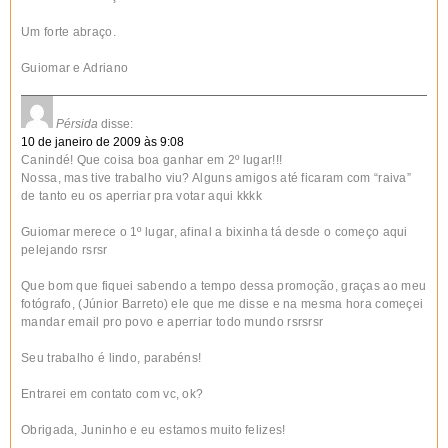
Um forte abraço.
Guiomar e Adriano
Pérsida
disse:
10 de janeiro de 2009 às 9:08
Canindé! Que coisa boa ganhar em 2º lugar!!!
Nossa, mas tive trabalho viu? Alguns amigos até ficaram com “raiva”
de tanto eu os aperriar pra votar aqui kkkk
Guiomar merece o 1º lugar, afinal a bixinha tá desde o começo aqui
pelejando rsrsr
Que bom que fiquei sabendo a tempo dessa promoção, graças ao meu
fotógrafo, (Júnior Barreto) ele que me disse e na mesma hora começei
mandar email pro povo e aperriar todo mundo rsrsrsr
Seu trabalho é lindo, parabéns!
Entrarei em contato com vc, ok?
Obrigada, Juninho e eu estamos muito felizes!