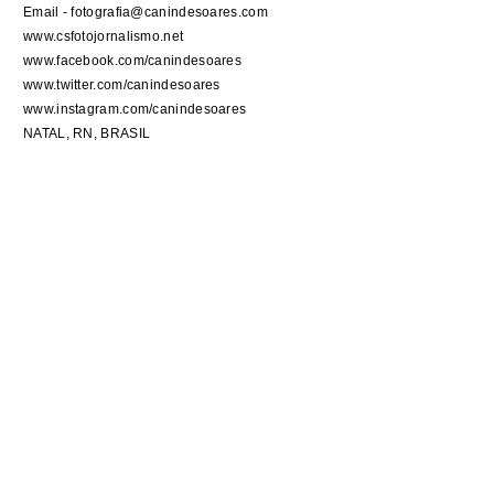
Email - fotografia@canindesoares.com
www.csfotojornalismo.net
www.facebook.com/canindesoares
www.twitter.com/canindesoares
www.instagram.com/canindesoares
NATAL, RN, BRASIL