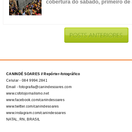
cobertura do sábado, primeiro de
CANINDÉ SOARES // Repórter-fotográfico
Celular - 084 9994.2841
Email - fotografia@canindesoares.com
www.csfotojornalismo.net
www.facebook.com/canindesoares
www.twitter.com/canindesoares
www.instagram.com/canindesoares
NATAL, RN, BRASIL