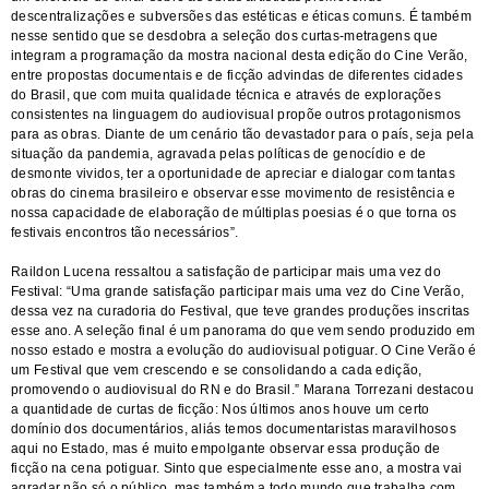
descentralizações e subversões das estéticas e éticas comuns. É também
nesse sentido que se desdobra a seleção dos curtas-metragens que
integram a programação da mostra nacional desta edição do Cine Verão,
entre propostas documentais e de ficção advindas de diferentes cidades
do Brasil, que com muita qualidade técnica e através de explorações
consistentes na linguagem do audiovisual propõe outros protagonismos
para as obras. Diante de um cenário tão devastador para o país, seja pela
situação da pandemia, agravada pelas políticas de genocídio e de
desmonte vividos, ter a oportunidade de apreciar e dialogar com tantas
obras do cinema brasileiro e observar esse movimento de resistência e
nossa capacidade de elaboração de múltiplas poesias é o que torna os
festivais encontros tão necessários”.
Raildon Lucena ressaltou a satisfação de participar mais uma vez do
Festival: “Uma grande satisfação participar mais uma vez do Cine Verão,
dessa vez na curadoria do Festival, que teve grandes produções inscritas
esse ano. A seleção final é um panorama do que vem sendo produzido em
nosso estado e mostra a evolução do audiovisual potiguar. O Cine Verão é
um Festival que vem crescendo e se consolidando a cada edição,
promovendo o audiovisual do RN e do Brasil.” Marana Torrezani destacou
a quantidade de curtas de ficção: Nos últimos anos houve um certo
domínio dos documentários, aliás temos documentaristas maravilhosos
aqui no Estado, mas é muito empolgante observar essa produção de
ficção na cena potiguar. Sinto que especialmente esse ano, a mostra vai
agradar não só o público, mas também a todo mundo que trabalha com