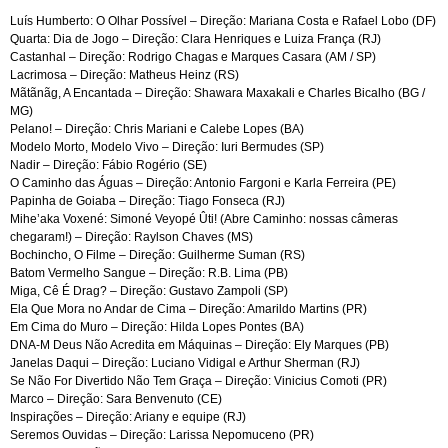
Luís Humberto: O Olhar Possível – Direção: Mariana Costa e Rafael Lobo (DF)
Quarta: Dia de Jogo – Direção: Clara Henriques e Luiza França (RJ)
Castanhal – Direção: Rodrigo Chagas e Marques Casara (AM / SP)
Lacrimosa – Direção: Matheus Heinz (RS)
Mãtãnãg, A Encantada – Direção: Shawara Maxakali e Charles Bicalho (BG /
MG)
Pelano! – Direção: Chris Mariani e Calebe Lopes (BA)
Modelo Morto, Modelo Vivo – Direção: Iuri Bermudes (SP)
Nadir – Direção: Fábio Rogério (SE)
O Caminho das Águas – Direção: Antonio Fargoni e Karla Ferreira (PE)
Papinha de Goiaba – Direção: Tiago Fonseca (RJ)
Mihe’aka Voxené: Simoné Veyopé Ûti! (Abre Caminho: nossas câmeras
chegaram!) – Direção: Raylson Chaves (MS)
Bochincho, O Filme – Direção: Guilherme Suman (RS)
Batom Vermelho Sangue – Direção: R.B. Lima (PB)
Miga, Cê É Drag? – Direção: Gustavo Zampoli (SP)
Ela Que Mora no Andar de Cima – Direção: Amarildo Martins (PR)
Em Cima do Muro – Direção: Hilda Lopes Pontes (BA)
DNA-M Deus Não Acredita em Máquinas – Direção: Ely Marques (PB)
Janelas Daqui – Direção: Luciano Vidigal e Arthur Sherman (RJ)
Se Não For Divertido Não Tem Graça – Direção: Vinicius Comoti (PR)
Marco – Direção: Sara Benvenuto (CE)
Inspirações – Direção: Ariany e equipe (RJ)
Seremos Ouvidas – Direção: Larissa Nepomuceno (PR)