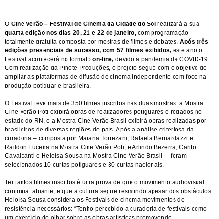
O
Cine Verão – Festival de Cinema da Cidade do Sol
realizará a sua
quarta edição
nos dias 20, 21 e 22 de janeiro,
com programação
totalmente gratuita composta por mostras de filmes e debates.
Após três
edições presenciais de sucesso, com 57 filmes exibidos,
este ano o
Festival acontecerá no formato
on-line,
devido a pandemia da COVID-19.
Com realização da Pinote Produções, o projeto segue com o objetivo de
ampliar as plataformas de difusão do cinema independente com foco na
produção potiguar e brasileira.
O Festival teve mais de 350 filmes inscritos nas duas mostras: a Mostra
Cine Verão Poti exibirá obras de realizadores potiguares e rodados no
estado do RN, e a Mostra Cine Verão Brasil exibirá obras realizadas por
brasileiros de diversas regiões do país. Após a análise criteriosa da
curadoria – composta por Marana Torrezani, Rafaela Bernardazzi e
Raildon Lucena na Mostra Cine Verão Poti, e Arlindo Bezerra, Carito
Cavalcanti e Heloísa Sousa na Mostra Cine Verão Brasil – foram
selecionados 10 curtas potiguares e 30 curtas nacionais.
Ter tantos filmes inscritos é uma prova de que o movimento audiovisual
continua atuante, e que a cultura segue resistindo apesar dos obstáculos.
Heloísa Sousa considera os Festivais de cinema movimentos de
resistência necessários: “Tenho percebido a curadoria de festivais como
um exercício do olhar sobre as obras artísticas promovendo