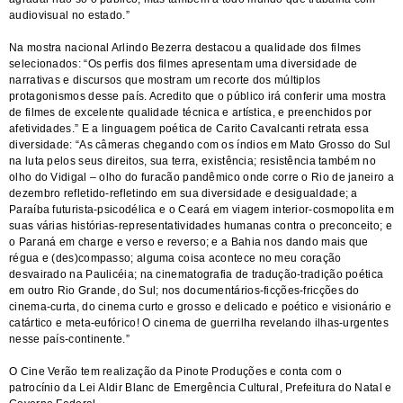
audiovisual no estado.”
Na mostra nacional Arlindo Bezerra destacou a qualidade dos filmes
selecionados: “Os perfis dos filmes apresentam uma diversidade de
narrativas e discursos que mostram um recorte dos múltiplos
protagonismos desse país. Acredito que o público irá conferir uma mostra
de filmes de excelente qualidade técnica e artística, e preenchidos por
afetividades.” E a linguagem poética de Carito Cavalcanti retrata essa
diversidade: “As câmeras chegando com os índios em Mato Grosso do Sul
na luta pelos seus direitos, sua terra, existência; resistência também no
olho do Vidigal – olho do furacão pandêmico onde corre o Rio de janeiro a
dezembro refletido-refletindo em sua diversidade e desigualdade; a
Paraíba futurista-psicodélica e o Ceará em viagem interior-cosmopolita em
suas várias histórias-representatividades humanas contra o preconceito; e
o Paraná em charge e verso e reverso; e a Bahia nos dando mais que
régua e (des)compasso; alguma coisa acontece no meu coração
desvairado na Paulicéia; na cinematografia de tradução-tradição poética
em outro Rio Grande, do Sul; nos documentários-ficções-fricções do
cinema-curta, do cinema curto e grosso e delicado e poético e visionário e
catártico e meta-eufórico! O cinema de guerrilha revelando ilhas-urgentes
nesse país-continente.”
O Cine Verão tem realização da Pinote Produções e conta com o
patrocínio da Lei Aldir Blanc de Emergência Cultural, Prefeitura do Natal e